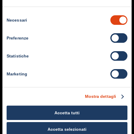
Global | 5m
COMO LEGENDS
The story of Gigi Meroni, the non-conformist of football, in the
Selezione
place where he was born, in the words of those who knew him.
del
Necessari
consenso
Preferenze
Recommend
Statistiche
Marketing
Mostra dettagli
Como Legends |
Como Legends |
Como Legend |
Giacomo Stecher
Maradona At The
Marco Cassetti
Accetta tutti
Sinigaglia
Accetta selezionati