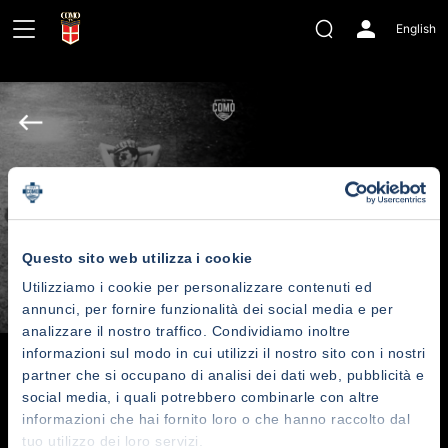
English
Questo sito web utilizza i cookie
Utilizziamo i cookie per personalizzare contenuti ed
annunci, per fornire funzionalità dei social media e per
analizzare il nostro traffico. Condividiamo inoltre
informazioni sul modo in cui utilizzi il nostro sito con i nostri
Como Legend | Gigi Meroni
partner che si occupano di analisi dei dati web, pubblicità e
social media, i quali potrebbero combinarle con altre
informazioni che hai fornito loro o che hanno raccolto dal
Movie
G
tuo utilizzo dei loro servizi.